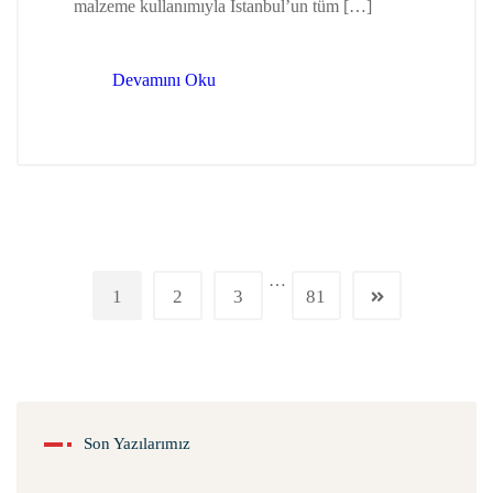
malzeme kullanımıyla İstanbul’un tüm […]
Devamını Oku
…
1
2
3
81
Son Yazılarımız