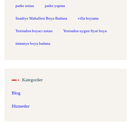
parke ustası
parke yapma
Suadiye Mahallesi Boya Badana
villa boyama
Yenisahra boyacı ustası
Yenisahra uygun fiyat boya
ümranye boya badana
Kategoriler
Blog
Hizmetler