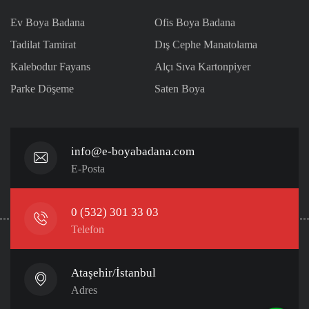
Ev Boya Badana
Ofis Boya Badana
Tadilat Tamirat
Dış Cephe Manatolama
Kalebodur Fayans
Alçı Sıva Kartonpiyer
Parke Döşeme
Saten Boya
info@e-boyabadana.com
E-Posta
0 (532) 301 33 03
Telefon
Ataşehir/İstanbul
Adres