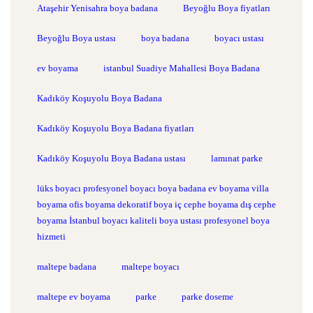
Ataşehir Yenisahra boya badana
Beyoğlu Boya fiyatları
Beyoğlu Boya ustası
boya badana
boyacı ustası
ev boyama
istanbul Suadiye Mahallesi Boya Badana
Kadıköy Koşuyolu Boya Badana
Kadıköy Koşuyolu Boya Badana fiyatları
Kadıköy Koşuyolu Boya Badana ustası
lamınat parke
lüks boyacı profesyonel boyacı boya badana ev boyama villa
boyama ofis boyama dekoratif boya iç cephe boyama dış cephe
boyama İstanbul boyacı kaliteli boya ustası profesyonel boya
hizmeti
maltepe badana
maltepe boyacı
maltepe ev boyama
parke
parke doseme