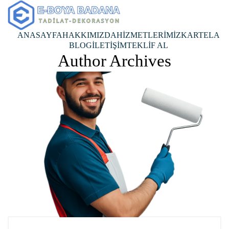
ANASAYFA
HAKKIMIZDA
HİZMETLERİMİZ
KARTELA
BLOG
İLETİŞİM
TEKLİF AL
Author Archives