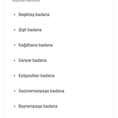
kapsamaktadır:
Beşiktaş badana
Şişli badana
Kağıthane badana
Sarıyer badana
Eyüpsultan badana
Gaziosmanpaşa badana
Bayrampaşa badana