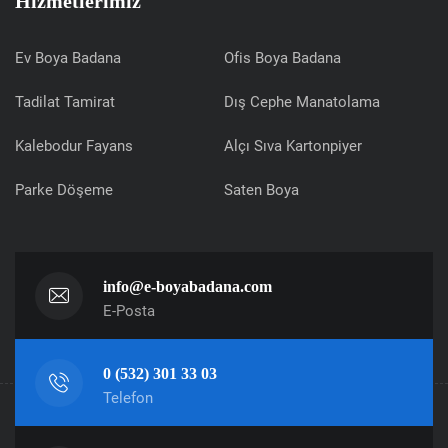
Hizmetlerimiz
Ev Boya Badana
Ofis Boya Badana
Tadilat Tamirat
Dış Cephe Manatolama
Kalebodur Fayans
Alçı Sıva Kartonpiyer
Parke Döşeme
Saten Boya
info@e-boyabadana.com
E-Posta
0 (532) 301 33 03
Telefon