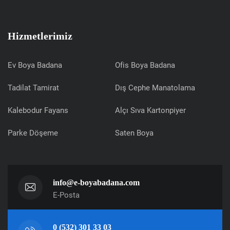
Hizmetlerimiz
Ev Boya Badana
Ofis Boya Badana
Tadilat Tamirat
Dış Cephe Manatolama
Kalebodur Fayans
Alçı Sıva Kartonpiyer
Parke Döşeme
Saten Boya
info@e-boyabadana.com
E-Posta
0 (532) 301 33 03