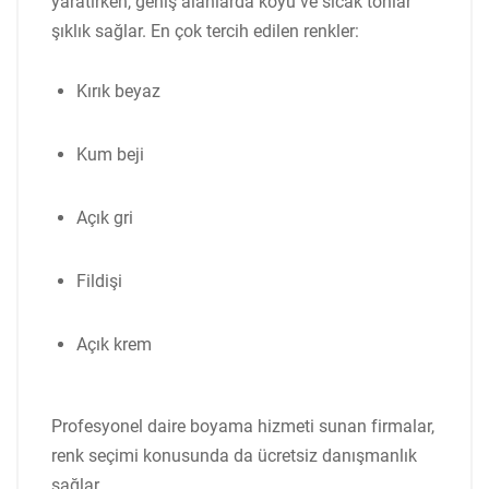
yaratırken, geniş alanlarda koyu ve sıcak tonlar
şıklık sağlar. En çok tercih edilen renkler:
Kırık beyaz
Kum beji
Açık gri
Fildişi
Açık krem
Profesyonel daire boyama hizmeti sunan firmalar,
renk seçimi konusunda da ücretsiz danışmanlık
sağlar.