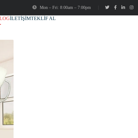
Mon – Fri: 8:00am – 7:00pm
LOG
İLETİŞİM
TEKLİF AL