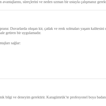
avantajlarını, süreçlerini ve neden uzman bir ustayla çalışmanız gerekti
nır. Duvarlarda oluşan kir, çatlak ve renk solmaları yaşam kalitesini d
ale getiren bir uygulamadır.
ajları sağlar:
ik bilgi ve deneyim gerektirir. Karagümrük’te profesyonel boya badana u