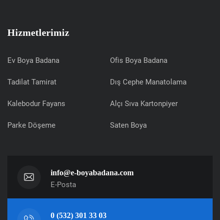
Hizmetlerimiz
Ev Boya Badana
Ofis Boya Badana
Tadilat Tamirat
Dış Cephe Manatolama
Kalebodur Fayans
Alçı Sıva Kartonpiyer
Parke Döşeme
Saten Boya
info@e-boyabadana.com
E-Posta
0 (532) 301 33 03