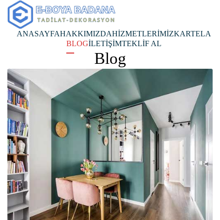
ANASAYFA
HAKKIMIZDA
HİZMETLERİMİZ
KARTELA
BLOG
İLETİŞİM
TEKLİF AL
Blog