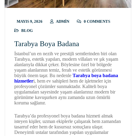
MAYIS 9, 2026
ADMIN
0 COMMENTS
BLOG
Tarabya Boya Badana
İstanbul’un en nezih ve prestijli semtlerinden biri olan
Tarabya
, estetik yapıları, modern villaları ve şık yaşam
alanlarıyla dikkat çeker. Böylesine özel bir bölgede
yaşam alanlarının temiz, ferah ve estetik görünmesi
büyük önem taşır. Bu nedenle
Tarabya boya badana
hizmetler
i, hem ev sahipleri hem de işletmeler için
profesyonel çözümler sunmaktadır. Kaliteli boya
uygulamaları sayesinde yaşam alanlarınız modern bir
görünüme kavuşurken aynı zamanda uzun ömürlü
koruma sağlanır.
Tarabya’da profesyonel boya badana hizmeti almak
isteyen kişiler, uzman ekiplerle çalışarak hem zamandan
tasarruf eder hem de kusursuz sonuçlara ulaşır.
Deneyimli ustalar tarafından yapılan uygulamalar