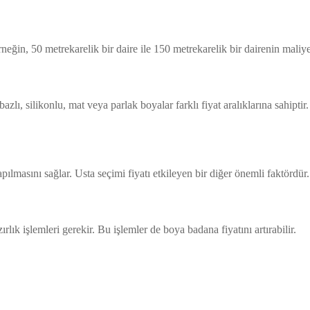
eğin, 50 metrekarelik bir daire ile 150 metrekarelik bir dairenin maliyet
bazlı, silikonlu, mat veya parlak boyalar farklı fiyat aralıklarına sahipt
masını sağlar. Usta seçimi fiyatı etkileyen bir diğer önemli faktördür. Ba
lık işlemleri gerekir. Bu işlemler de boya badana fiyatını artırabilir.