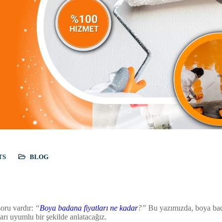
TS
BLOG
soru vardır:
“
Boya badana fiyatları ne kadar
?”
Bu yazımızda, boya bada
rı uyumlu bir şekilde anlatacağız.