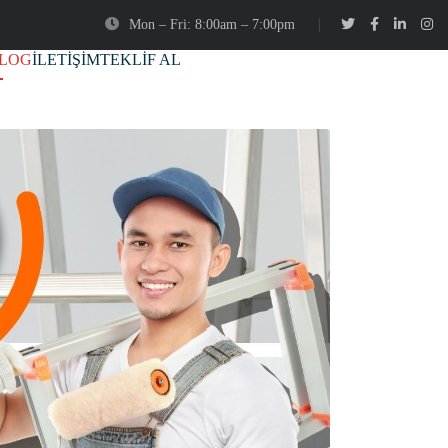
Mon – Fri: 8:00am – 7:00pm
LOG
İLETİŞİM
TEKLİF AL