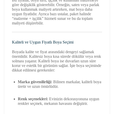
Bu fiyatlar, boya türü, işçilik ve kullanılan malzemeye
göre değişiklik gösterebilir. Örneğin, saten veya parlak
boya kullanmak maliyeti artırırken, mat boya daha
uygun fiyatlıdır. Ayrıca bazı ustalar, paket halinde
“malzeme + işçilik” hizmeti sunar ve bu da toplam
maliyeti düşürebilir.
Kaliteli ve Uygun Fiyatlı Boya Seçimi
Boyada kalite ve fiyat arasındaki dengeyi sağlamak
önemlidir. Kalitesiz boya kısa sürede dökülür veya renk
solması yaşanır. Kaliteli boya ise duvarları uzun süre
korur ve estetik bir görünüm sağlar. İşte boya seçiminde
dikkat edilmesi gerekenler:
Marka güvenilirliği
: Bilinen markalar, kaliteli boya
üretir ve uzun ömürlüdür.
Renk seçenekleri
: Evinizin dekorasyonuna uygun
renkler seçmek, mekanın havasını değiştirir.