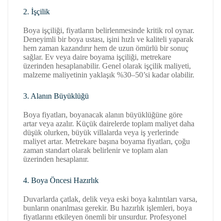
2. İşçilik
Boya işçiliği, fiyatların belirlenmesinde kritik rol oynar.
Deneyimli bir boya ustası, işini hızlı ve kaliteli yaparak
hem zaman kazandırır hem de uzun ömürlü bir sonuç
sağlar. Ev veya daire boyama işçiliği, metrekare
üzerinden hesaplanabilir. Genel olarak işçilik maliyeti,
malzeme maliyetinin yaklaşık %30–50’si kadar olabilir.
3. Alanın Büyüklüğü
Boya fiyatları, boyanacak alanın büyüklüğüne göre
artar veya azalır. Küçük dairelerde toplam maliyet daha
düşük olurken, büyük villalarda veya iş yerlerinde
maliyet artar. Metrekare başına boyama fiyatları, çoğu
zaman standart olarak belirlenir ve toplam alan
üzerinden hesaplanır.
4. Boya Öncesi Hazırlık
Duvarlarda çatlak, delik veya eski boya kalıntıları varsa,
bunların onarılması gerekir. Bu hazırlık işlemleri, boya
fiyatlarını etkileyen önemli bir unsurdur. Profesyonel