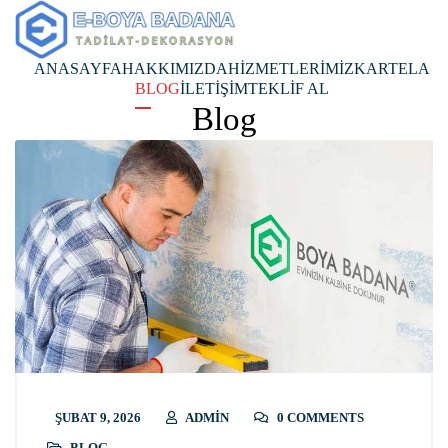
ANASAYFA
HAKKIMIZDA
HİZMETLERİMİZ
KARTELA
BLOG
İLETİŞİM
TEKLİF AL
Blog
ŞUBAT 9, 2026
ADMIN
0 COMMENTS
BLOG