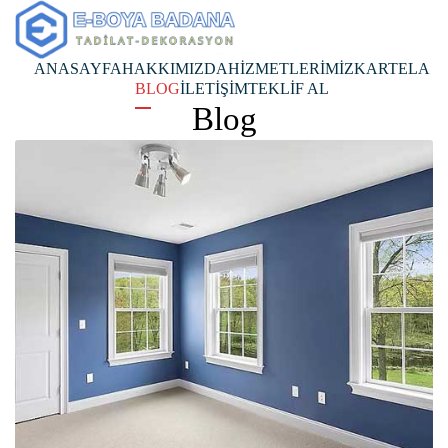
ANASAYFA
HAKKIMIZDA
HİZMETLERİMİZ
KARTELA
BLOG
İLETİŞİM
TEKLİF AL
Blog