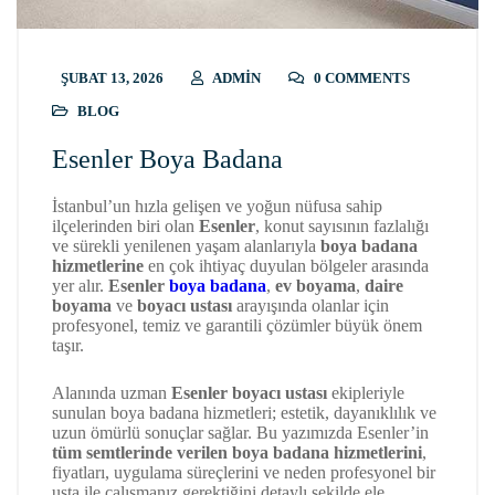
ŞUBAT 13, 2026
ADMIN
0 COMMENTS
BLOG
Esenler Boya Badana
İstanbul’un hızla gelişen ve yoğun nüfusa sahip
ilçelerinden biri olan
Esenler
, konut sayısının fazlalığı
ve sürekli yenilenen yaşam alanlarıyla
boya badana
hizmetlerine
en çok ihtiyaç duyulan bölgeler arasında
yer alır.
Esenler
boya badana
,
ev boyama
,
daire
boyama
ve
boyacı ustası
arayışında olanlar için
profesyonel, temiz ve garantili çözümler büyük önem
taşır.
Alanında uzman
Esenler boyacı ustası
ekipleriyle
sunulan boya badana hizmetleri; estetik, dayanıklılık ve
uzun ömürlü sonuçlar sağlar. Bu yazımızda Esenler’in
tüm semtlerinde verilen boya badana hizmetlerini
,
fiyatları, uygulama süreçlerini ve neden profesyonel bir
usta ile çalışmanız gerektiğini detaylı şekilde ele