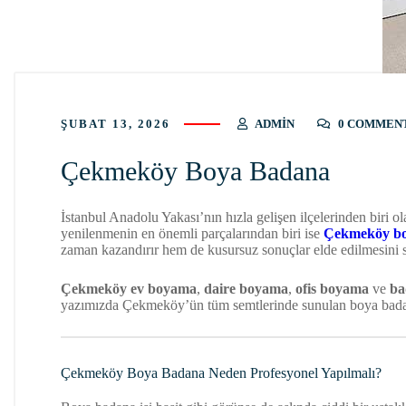
ŞUBAT 13, 2026
ADMIN
0 COMMEN
Çekmeköy Boya Badana
İstanbul Anadolu Yakası’nın hızla gelişen ilçelerinden biri o
yenilenmenin en önemli parçalarından biri ise
Çekmeköy bo
zaman kazandırır hem de kusursuz sonuçlar elde edilmesini s
Çekmeköy ev boyama
,
daire boyama
,
ofis boyama
ve
ba
yazımızda Çekmeköy’ün tüm semtlerinde sunulan boya badana hi
Çekmeköy Boya Badana Neden Profesyonel Yapılmalı?