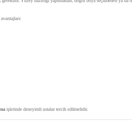
lık gerektirir. Yüzey hazırlığı yapılmadan, doğru boya seçilmeden ya da 
avantajları:
ama
işlerinde deneyimli ustalar tercih edilmelidir.