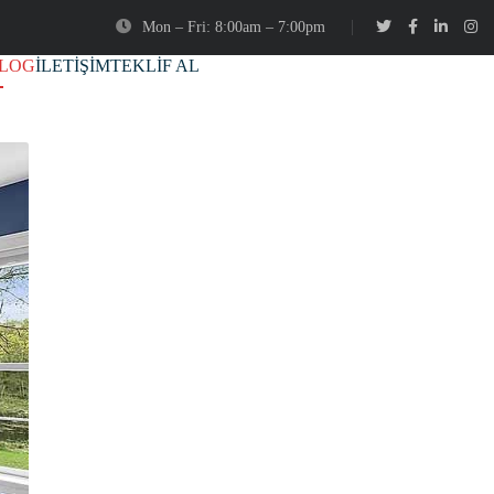
Mon – Fri: 8:00am – 7:00pm
LOG
İLETİŞİM
TEKLİF AL