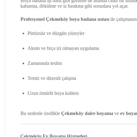
Boya badana işi basit gibi görünse de aslında ciddi bir usta
kabarma, dökülme ve iz bırakma gibi sorunlara yol açar.
Profesyonel Çekmeköy boya badana ustası
ile çalışmanın 
Pürüzsüz ve düzgün yüzeyler
Akıntı ve fırça izi olmayan uygulama
Zamanında teslim
Temiz ve düzenli çalışma
Uzun ömürlü boya kalitesi
Bu nedenle özellikle
Çekmeköy daire boyama
ve
ev boy
Çekmeköy Ev Boyama Hizmetleri